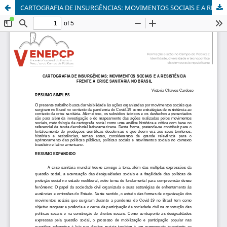
CARTOGRAFIA DE INSURGÊNCIAS: MOVIMENTOS SOCIAIS E A RESISTÊNCIA FRENTE À CRISE SANITÁRIA NO BRASIL