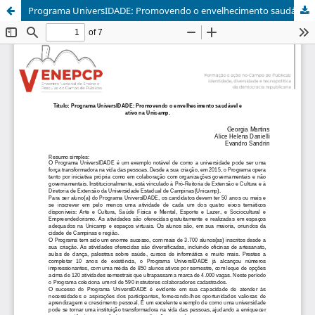
Programa UniversIDADE: Promovendo o envelhecimento saudável e ativo na Unicamp