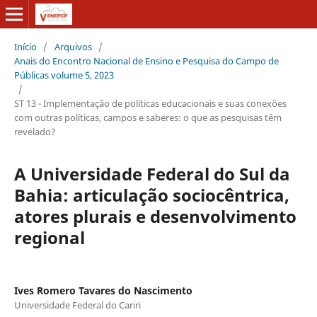
Início
/
Arquivos
/
Anais do Encontro Nacional de Ensino e Pesquisa do Campo de
Públicas volume 5, 2023
/
ST 13 - Implementação de políticas educacionais e suas conexões
com outras políticas, campos e saberes: o que as pesquisas têm
revelado?
A Universidade Federal do Sul da
Bahia: articulação sociocêntrica,
atores plurais e desenvolvimento
regional
Ives Romero Tavares do Nascimento
Universidade Federal do Cariri