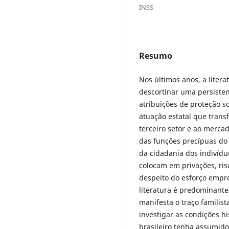
INSS
Resumo
Nos últimos anos, a litera
descortinar uma persisten
atribuições de proteção s
atuação estatal que transf
terceiro setor e ao merca
das funções precípuas do
da cidadania dos indivídu
colocam em privações, ris
despeito do esforço empre
literatura é predominant
manifesta o traço familist
investigar as condições hi
brasileiro tenha assumido 