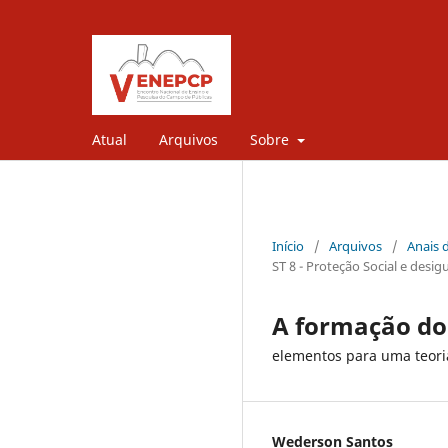
Atual
Arquivos
Sobre
Início
/
Arquivos
/
Anais 
ST 8 - Proteção Social e desi
A formação do 
elementos para uma teoria 
Wederson Santos