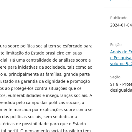
Publicado
2024-01-0
Edição
tura sobre política social tem se esforçado para
Anais do E
te limitação do Estado brasileiro em suas
e Pesquisa
ocial. Há uma centralidade de análises sobre a
volume 5, 
ere para iniciativas da sociedade, tais como ao
do e, principalmente às famílias, grande parte
Seção
 Estado na garantia da dignidade e promoção
ST 8 - Prot
os ao protegê-los contra situações que os
desigualda
cos, vulnerabilidades e inseguranças sociais. A
endido pelo campo das políticas sociais, a
emente marcada por explicações sobre como se
a das políticas sociais, sem se dedicar a
stóricas de possibilidade para que o Estado
tal perfil. O pensamento social brasileiro tem