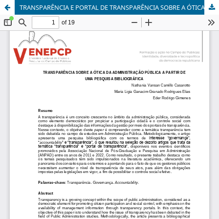
TRANSPARÊNCIA E PORTAL DE TRANSPARÊNCIA SOBRE A ÓTICA DA ADMINISTRAÇÃO PÚBLICA A PARTIR DE UMA PESQUISA BIBLIOGRÁFICA