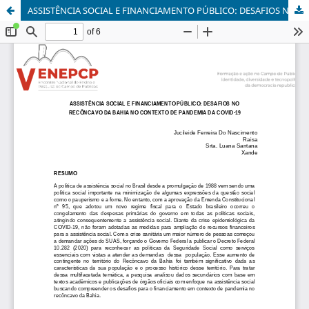
ASSISTÊNCIA SOCIAL E FINANCIAMENTO PÚBLICO: DESAFIOS NO RECÔNCAVO DA BAHIA NO CONTEXTO DE PANDEMIA DA COVID-19