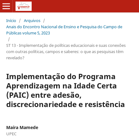
Início
/
Arquivos
/
Anais do Encontro Nacional de Ensino e Pesquisa do Campo de
Públicas volume 5, 2023
/
ST 13 - Implementação de políticas educacionais e suas conexões
com outras políticas, campos e saberes: o que as pesquisas têm
revelado?
Implementação do Programa
Aprendizagem na Idade Certa
(PAIC) entre adesão,
discrecionariedade e resistência
Maíra Mamede
UPEC