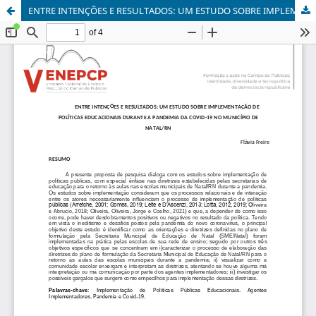
ENTRE INTENÇÕES E RESULTADOS: UM ESTUDO SOBRE IMPLEMENTAÇÃO DE POLÍTICAS EDUCACIONAIS DURANTE A PANDEMIA DA COVID-19 NO MUNICÍPIO DE NATAL/RN