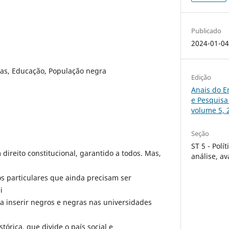
Publicado
2024-01-0
tas, Educação, População negra
Edição
Anais do E
e Pesquisa
volume 5, 
Seção
ST 5 - Polí
direito constitucional, garantido a todos. Mas,
análise, a
os particulares que ainda precisam ser
i
a inserir negros e negras nas universidades
órica, que divide o país social e