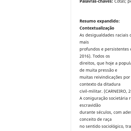
Palavras-chaves:
Cotas; p
Resumo expandido:
Contextualização
As desigualdades raciais
mais
profundos e persistentes
2016). Todos os
direitos, que hoje a popu
de muita pressão e
muitas reivindicações po
contexto da ditadura
civil-militar. (CARNEIRO
A coniguração societária r
escravidão
durante séculos, com ades
conceito de raça
no sentido sociológico, t