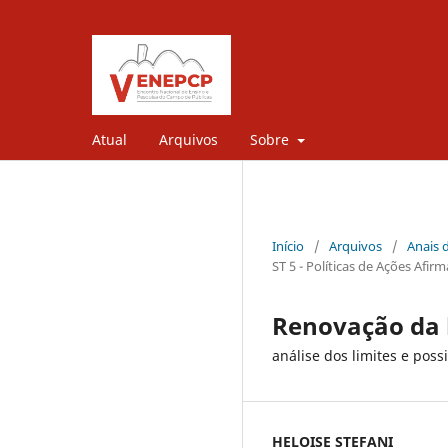
Atual
Arquivos
Sobre
Início
/
Arquivos
/
Anais 
ST 5 - Políticas de Ações Afir
Renovação da l
análise dos limites e poss
HELOISE STEFANI