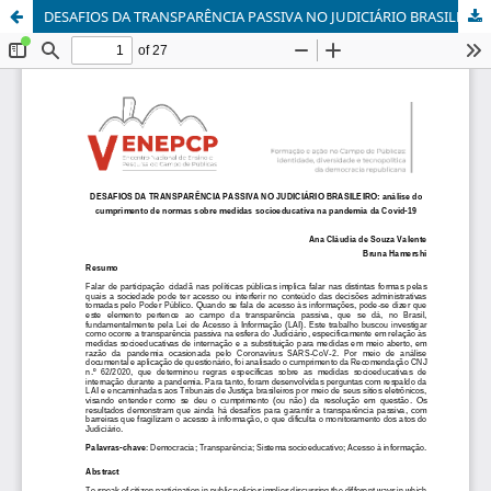
DESAFIOS DA TRANSPARÊNCIA PASSIVA NO JUDICIÁRIO BRASILEIRO