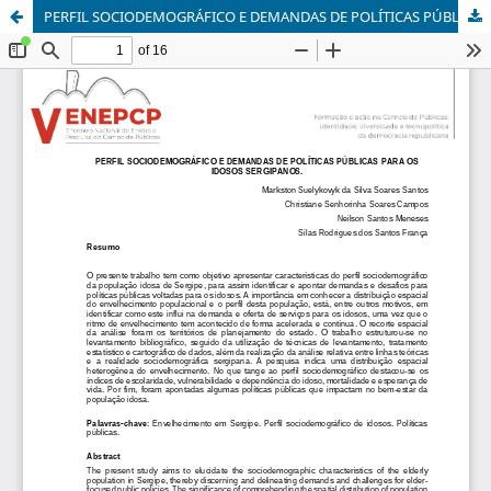
PERFIL SOCIODEMOGRÁFICO E DEMANDAS DE POLÍTICAS PÚBLICAS PARA OS IDOSOS SERGIPANOS.