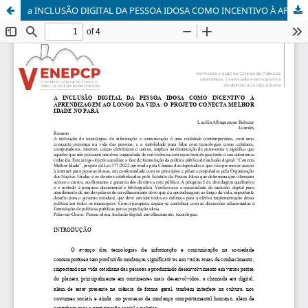
a INCLUSÃO DIGITAL DA PESSOA IDOSA COMO INCENTIVO À APRENDIZAGEM AO LONGO DA VIDA: O PROJETO CONECTA MELHOR IDADE NO PARÁ