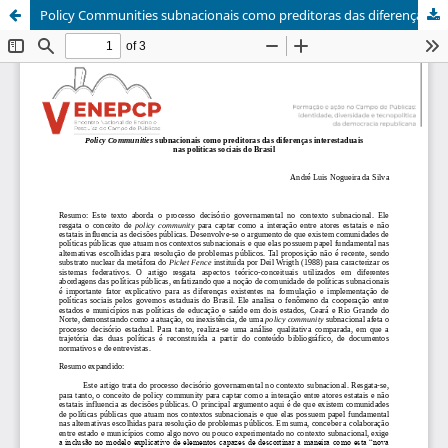
Policy Communities subnacionais como preditoras das diferenças interestaduais nas políticas sociais do Brasil