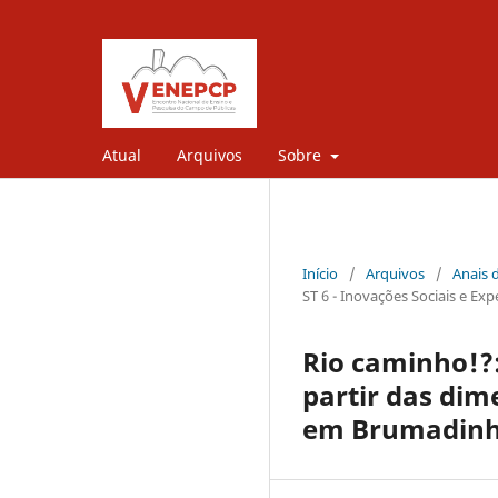
Atual
Arquivos
Sobre
Início
/
Arquivos
/
Anais 
ST 6 - Inovações Sociais e Ex
Rio caminho!?
partir das dim
em Brumadinh