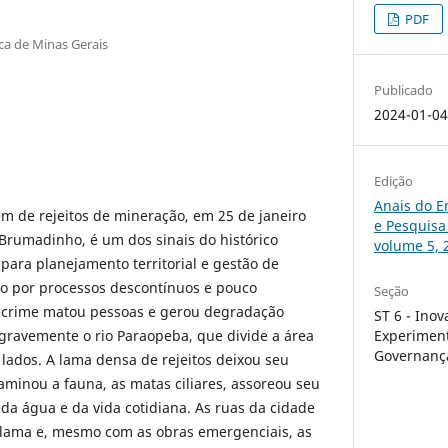
PDF
ica de Minas Gerais
Publicado
2024-01-0
Edição
Anais do E
 de rejeitos de mineração, em 25 de janeiro
e Pesquisa
Brumadinho, é um dos sinais do histórico
volume 5, 
para planejamento territorial e gestão de
do por processos descontínuos e pouco
Seção
re-crime matou pessoas e gerou degradação
ST 6 - Inov
gravemente o rio Paraopeba, que divide a área
Experimen
Governança
 lados. A lama densa de rejeitos deixou seu
taminou a fauna, as matas ciliares, assoreou seu
 da água e da vida cotidiana. As ruas da cidade
 lama e, mesmo com as obras emergenciais, as