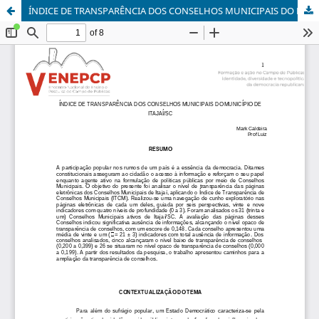
ÍNDICE DE TRANSPARÊNCIA DOS CONSELHOS MUNICIPAIS DO MUNICÍPIO DE ITAJAÍ/SC