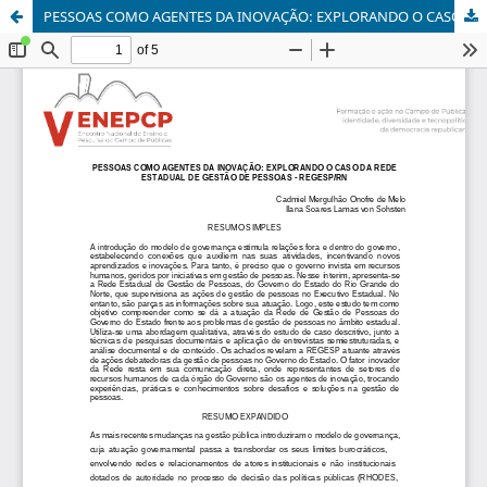
PESSOAS COMO AGENTES DA INOVAÇÃO: EXPLORANDO O CASO DA REDE ESTADUAL DE GESTÃO DE PESSOAS - REGESP/RN