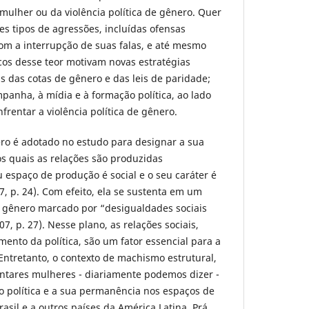
a mulher ou da violência política de gênero. Quer
tes tipos de agressões, incluídas ofensas
com a interrupção de suas falas, e até mesmo
icos desse teor motivam novas estratégias
 as das cotas de gênero e das leis de paridade;
panha, à mídia e à formação política, ao lado
nfrentar a violência política de gênero.
ero é adotado no estudo para designar a sua
s quais as relações são produzidas
u espaço de produção é social e o seu caráter é
7, p. 24). Com efeito, ela se sustenta em um
 gênero marcado por “desigualdades sociais
7, p. 27). Nesse plano, as relações sociais,
mento da política, são um fator essencial para a
Entretanto, o contexto de machismo estrutural,
ntares mulheres - diariamente podemos dizer -
ão política e a sua permanência nos espaços de
asil e a outros países da América Latina, Prá