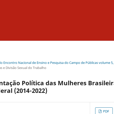
do Encontro Nacional de Ensino e Pesquisa do Campo de Públicas volume 5,
cas e Divisão Sexual do Trabalho
tação Política das Mulheres Brasilei
eral (2014-2022)
PDF