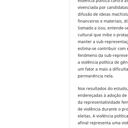
violência política contra 
vivenciada por candidatas 
difusão de ideias machista
financeiros e materiais, d
Somado a isso, entende-
cultural que inibe o prot
manter a sub-representaçã
estima-se contribuir com 
fenômeno da sub-represent
a violência política de g
um fator a mais a dificult
permanência nela.
Nos resultados do estudo, 
endereçadas à adoção de 
da representatividade fem
de violência durante o pr
eleitas. A violência polít
afinal representa uma viol