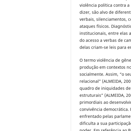
violência política contra 
dizer, são alvo de diferen
verbais, silenciamentos, 
ataques físicos. Diagnóst
institucionais, entre elas
do acesso a verbas de cam
delas criam-se leis para e
O termo violência de gên
produção em contextos no
socialmente. Assim, “o se
relacional” (ALMEIDA, 200
quadro de iniquidades de
estruturais” (ALMEIDA, 200
primordiais ao desenvolvi
convivência democrática. 
enfrentado pelas parlame
dificulta a sua participaç
poder. Em referência ao Br