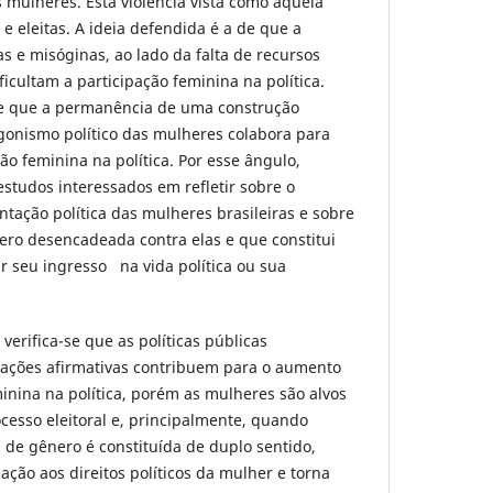
as mulheres. Esta violência vista como aquela
e eleitas. A ideia defendida é a de que a
s e misóginas, ao lado da falta de recursos
ificultam a participação feminina na política.
se que a permanência de uma construção
agonismo político das mulheres colabora para
o feminina na política. Por esse ângulo,
estudos interessados em refletir sobre o
ação política das mulheres brasileiras e sobre
ênero desencadeada contra elas e que constitui
ar seu ingresso na vida política ou sua
verifica-se que as políticas públicas
ações afirmativas contribuem para o aumento
inina na política, porém as mulheres são alvos
ocesso eleitoral e, principalmente, quando
ica de gênero é constituída de duplo sentido,
ação aos direitos políticos da mulher e torna