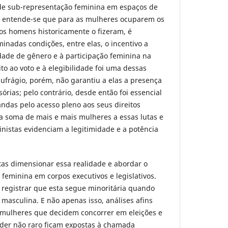
de sub-representação feminina em espaços de
o, entende-se que para as mulheres ocuparem os
os homens historicamente o fizeram, é
inadas condições, entre elas, o incentivo a
dade de gênero e à participação feminina na
eito ao voto e à elegibilidade foi uma dessas
ufrágio, porém, não garantiu a elas a presença
órias; pelo contrário, desde então foi essencial
das pelo acesso pleno aos seus direitos
 a soma de mais e mais mulheres a essas lutas e
nistas evidenciam a legitimidade e a potência
tas dimensionar essa realidade e abordar o
feminina em corpos executivos e legislativos.
registrar que esta segue minoritária quando
masculina. E não apenas isso, análises afins
 mulheres que decidem concorrer em eleições e
oder não raro ficam expostas à chamada