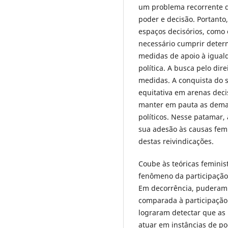
um problema recorrente 
poder e decisão. Portant
espaços decisórios, como 
necessário cumprir determ
medidas de apoio à igual
política. A busca pelo dir
medidas. A conquista do s
equitativa em arenas decis
manter em pauta as deman
políticos. Nesse patamar,
sua adesão às causas femi
destas reivindicações.
Coube às teóricas feminis
fenômeno da participação 
Em decorrência, puderam 
comparada à participação 
lograram detectar que as
atuar em instâncias de p