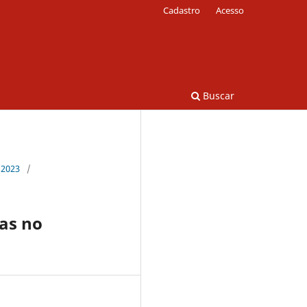
Cadastro
Acesso
Buscar
 2023
/
ras no